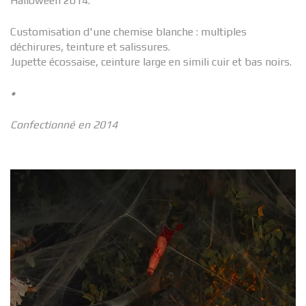
Halloween 2014.
Customisation d'une chemise blanche : multiples
déchirures, teinture et salissures.
Jupette écossaise, ceinture large en simili cuir et bas noirs.
•
Confectionné en 2014