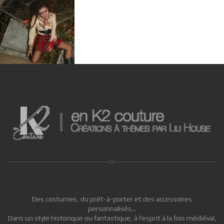
Des costumes, du prêt-à-porter et des accessoires
personnalisés...
Dans un style historique ou fantastique, à l'esprit à la fois médiéval,