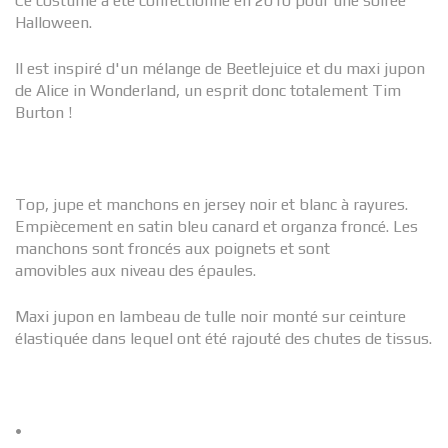
Ce costume a été confectionné en 2010 pour une soirée
Halloween.
Il est inspiré d'un mélange de Beetlejuice et du maxi jupon
de Alice in Wonderland, un esprit donc totalement Tim
Burton !
Top, jupe et manchons en jersey noir et blanc à rayures.
Empiècement en satin bleu canard et organza froncé. Les
manchons sont froncés aux poignets et sont
amovibles aux niveau des épaules.
Maxi jupon en lambeau de tulle noir monté sur ceinture
élastiquée dans lequel ont été rajouté des chutes de tissus.
•