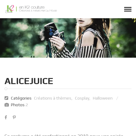
ALICEJUICE
Catégories
Créations à thèmes
,
Cosplay
,
Halloween
Photos
2