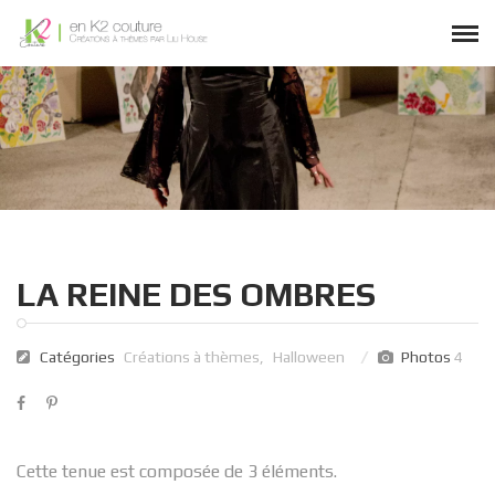
LA REINE DES OMBRES
Catégories
Créations à thèmes
,
Halloween
Photos
4
Cette tenue est composée de 3 éléments.