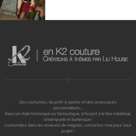
Des costumes, du prêt-à-porter et des accessoires
personnalisés...
Dans un style historique ou fantastique, à l'esprit à la fois médiéval,
steampunk et burlesque !
Costumière dans les environs de Avignon, contactez-moi pour tout
projet !