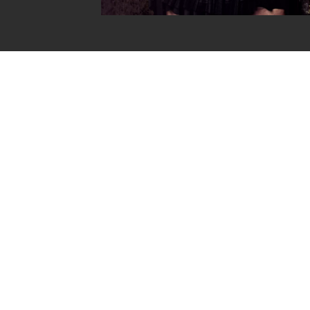
burlesque !
 !