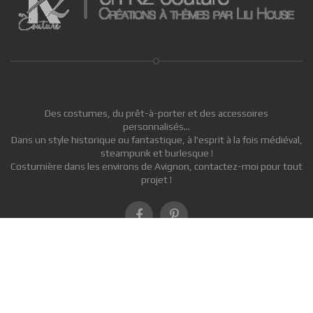
Des costumes, du prêt-à-porter et des accessoires
personnalisés...
Dans un style historique ou fantastique, à l'esprit à la fois médiéval,
steampunk et burlesque !
Costumière dans les environs de Avignon, contactez-moi pour tout
projet !
Copyright © 2015-2026 en-K2-couture. Tous droits réservés.
Mentions
légales