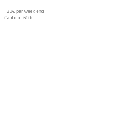
120€ par week end
Caution : 600€
Composition du costume :
• Corset en simili cuir
• Chemise aux manches bouffantes
DESCRIPTIF →