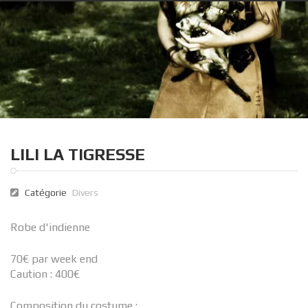
LILI LA TIGRESSE
Catégorie
Divers
Robe d'indienne
70€ par week end
Caution : 400€
Composition du costume :