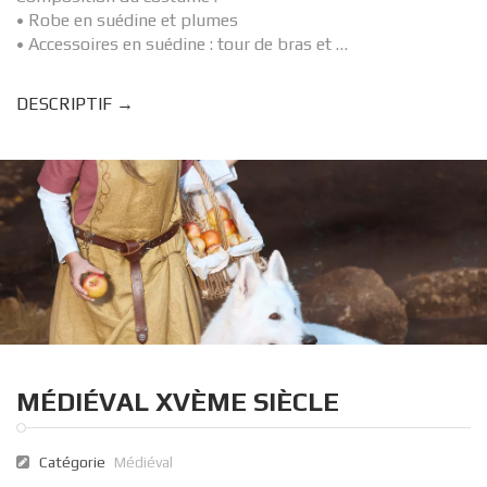
• Robe en suédine et plumes
• Accessoires en suédine : tour de bras et …
DESCRIPTIF →
MÉDIÉVAL XVÈME SIÈCLE
Catégorie
Médiéval