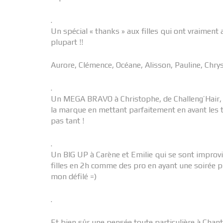
.
Un spécial « thanks » aux filles qui ont vraiment 
plupart !!
Aurore, Clémence, Océane, Alisson, Pauline, Chry
.
Un MEGA BRAVO à Christophe, de Challeng’Hair, coi
la marque en mettant parfaitement en avant les t
pas tant !
.
Un BIG UP à Carène et Emilie qui se sont improvi
filles en 2h comme des pro en ayant une soirée pr
mon défilé =)
.
Et bien sûr une pensée toute particulière à Chanta