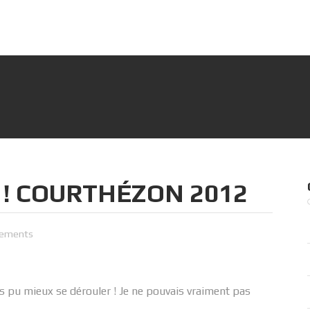
 ! COURTHÉZON 2012
nements
pas pu mieux se dérouler ! Je ne pouvais vraiment pas