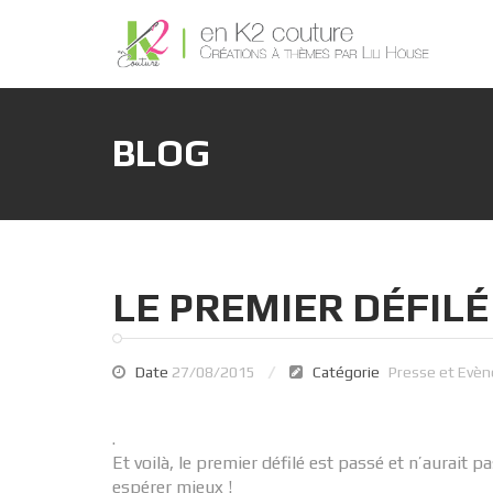
BLOG
LE PREMIER DÉFILÉ
Date
27/08/2015
Catégorie
Presse et Evè
.
Et voilà, le premier défilé est passé et n’aurait 
espérer mieux !