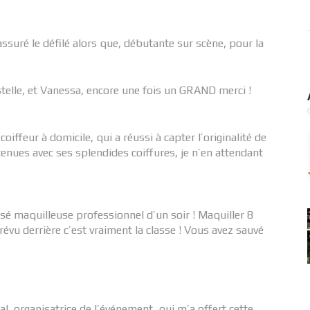
assuré le défilé alors que, débutante sur scène, pour la
stelle, et Vanessa, encore une fois un GRAND merci !
ffeur à domicile, qui a réussi à capter l’originalité de
enues avec ses splendides coiffures, je n’en attendant
sé maquilleuse professionnel d’un soir ! Maquiller 8
évu derrière c’est vraiment la classe ! Vous avez sauvé
l, organisatrice de l’événement, qui m’a offert cette