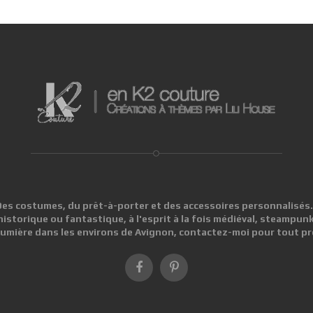
es costumes, du prêt-à-porter et des accessoires personnalisés.
historique ou fantastique, à l'esprit à la fois médiéval, steampunk
umière dans les environs de Avignon, contactez-moi pour tout pro