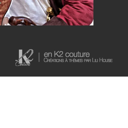
Des costumes, du prêt-à-porter et des accessoires personnalisés...
yle historique ou fantastique, à l'esprit à la fois médiéval, steampunk et 
ostumière dans les environs de Avignon, contactez-moi pour tout projet